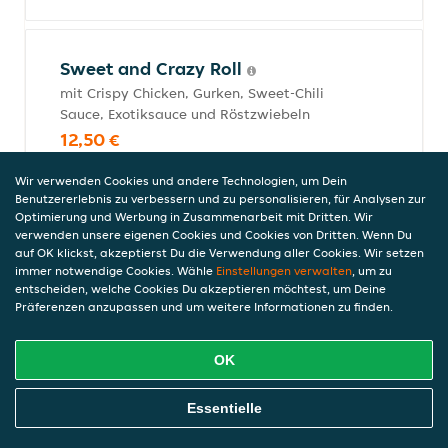
Sweet and Crazy Roll
mit Crispy Chicken, Gurken, Sweet-Chili
Sauce, Exotiksauce und Röstzwiebeln
12,50 €
inkl. Pfand (0,00 €)
Wir verwenden Cookies und andere Technologien, um Dein
Benutzererlebnis zu verbessern und zu personalisieren, für Analysen zur
Optimierung und Werbung in Zusammenarbeit mit Dritten. Wir
verwenden unsere eigenen Cookies und Cookies von Dritten. Wenn Du
Hot Dog Roll
auf OK klickst, akzeptierst Du die Verwendung aller Cookies. Wir setzen
Panierte Inside Out Roll mit Massago,
immer notwendige Cookies. Wähle
Einstellungen verwalten
, um zu
Gurken, Grüner Salat, mariniertem Lachs
entscheiden, welche Cookies Du akzeptieren möchtest, um Deine
Präferenzen anzupassen und um weitere Informationen zu finden.
Tartar und Lauchzwiebeln, verfeinert mit
Chili-Mayonnaise-Teriyakisauce und Sesa
13,50 €
OK
inkl. Pfand (0,00 €)
Online Essen Bestellen
Essentielle